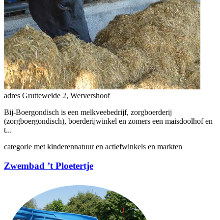
adres
Grutteweide 2, Wervershoof
Bij-Boergondisch is een melkveebedrijf, zorgboerderij
(zorgboergondisch), boerderijwinkel en zomers een maisdoolhof en
t...
categorie
met kinderen
natuur en actief
winkels en markten
Zwembad ’t Ploetertje