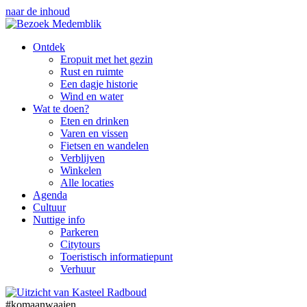
naar de inhoud
Ontdek
Eropuit met het gezin
Rust en ruimte
Een dagje historie
Wind en water
Wat te doen?
Eten en drinken
Varen en vissen
Fietsen en wandelen
Verblijven
Winkelen
Alle locaties
Agenda
Cultuur
Nuttige info
Parkeren
Citytours
Toeristisch informatiepunt
Verhuur
#komaanwaaien